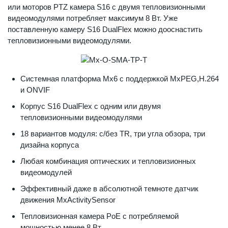
или моторов PTZ камера S16 с двумя тепловизионными
видеомодулями потребляет максимум 8 Вт. Уже
поставленную камеру S16 DualFlex можно дооснастить
тепловизионными видеомодулями.
Системная платформа Mx6 с поддержкой MxPEG,H.264
и ONVIF
Корпус S16 DualFlex с одним или двумя
тепловизионными видеомодулями
18 вариантов модуля: с/без TR, три угла обзора, три
дизайна корпуса
Любая комбинация оптических и тепловизионных
видеомодулей
Эффективный даже в абсолютной темноте датчик
движения MxActivitySensor
Тепловизионная камера PoE с потребляемой
мощностью менее 8 Вт